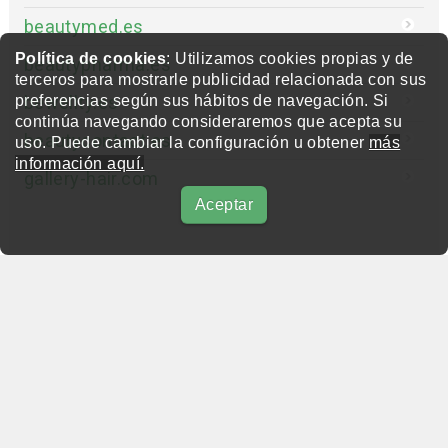
beautymed.es
Política de cookies
: Utilizamos cookies propias y de
beautypharma.es
terceros para mostrarle publicidad relacionada con sus
bewellty.es
preferencias según sus hábitos de navegación. Si
continúa navegando consideraremos que acepta su
beautycontact.es
uso. Puede cambiar la configuración u obtener
más
información aquí.
gallery-hair.com
Aceptar
beautypharma.es
Copyright © 2019-2026 BeautyMarket S.L.
info@beautymarket.es