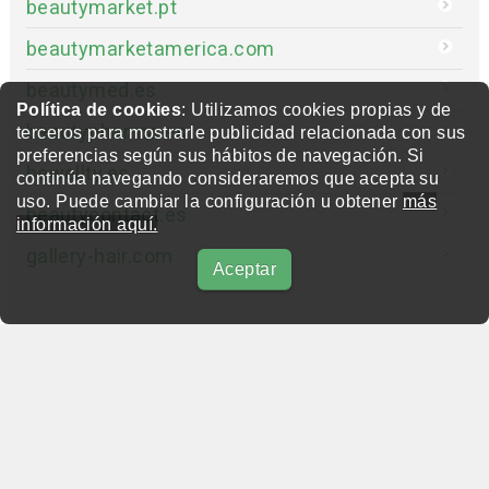
beautymarket.pt
beautymarketamerica.com
beautymed.es
Política de cookies
: Utilizamos cookies propias y de
beautypharma.es
terceros para mostrarle publicidad relacionada con sus
preferencias según sus hábitos de navegación. Si
bewellty.es
continúa navegando consideraremos que acepta su
uso. Puede cambiar la configuración u obtener
más
beautycontact.es
información aquí.
gallery-hair.com
Aceptar
beautypharma.es