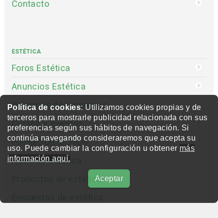
Contacto
ESTÉTICA
Foros Estética
Anuncios Estética
Directorio de empresas
Política de cookies
: Utilizamos cookies propias y de
terceros para mostrarle publicidad relacionada con sus
Cursos y eventos
preferencias según sus hábitos de navegación. Si
continúa navegando consideraremos que acepta su
Formación técnica
uso. Puede cambiar la configuración u obtener
más
información aquí.
Noticias Estética
Productos de estética
Aceptar
Encuestas de estética
Entrevistas