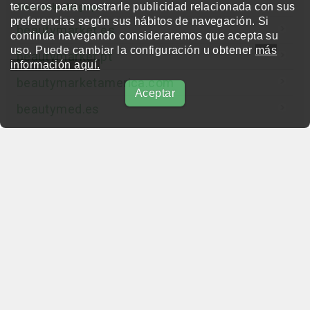
terceros para mostrarle publicidad relacionada con sus
Otras webs del grupo
preferencias según sus hábitos de navegación. Si
beautymarket.es
continúa navegando consideraremos que acepta su
uso. Puede cambiar la configuración u obtener
más
beautymarket.pt
información aquí.
beautymarketamerica.com
Aceptar
beautymed.es
beautypharma.es
bewellty.es
beautycontact.es
gallery-hair.com