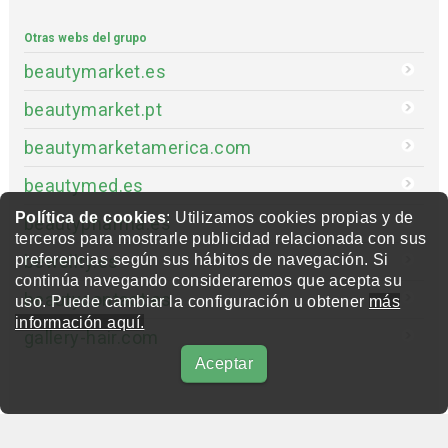
Otras webs del grupo
beautymarket.es
beautymarket.pt
beautymarketamerica.com
beautymed.es
Política de cookies
: Utilizamos cookies propias y de
beautypharma.es
terceros para mostrarle publicidad relacionada con sus
bewellty.es
preferencias según sus hábitos de navegación. Si
continúa navegando consideraremos que acepta su
beautycontact.es
uso. Puede cambiar la configuración u obtener
más
información aquí.
gallery-hair.com
Aceptar