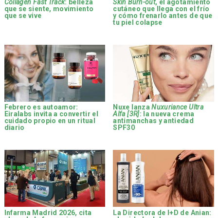
Collagen Fast Track
: belleza
Skin Burn-out
, el agotamiento
que se siente, movimiento
cutáneo que llega con el frío
que se vive
y cómo frenarlo antes de que
tu piel colapse
Febrero es autoamor:
Nuxe lanza
Nuxuriance Ultra
Eiralabs invita a convertir el
Alfa [3R]
: la nueva crema
cuidado propio en un ritual
antimanchas y antiedad
diario
SPF30
Infarma Madrid 2026, cita
La Directora de I+D de Anian: