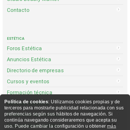
Contacto
ESTÉTICA
Foros Estética
Anuncios Estética
Directorio de empresas
Cursos y eventos
Formación técnica
Política de cookies
: Utilizamos cookies propias y de
Noticias Estética
terceros para mostrarle publicidad relacionada con sus
Productos de estética
preferencias según sus hábitos de navegación. Si
continúa navegando consideraremos que acepta su
Encuestas de estética
uso. Puede cambiar la configuración u obtener
más