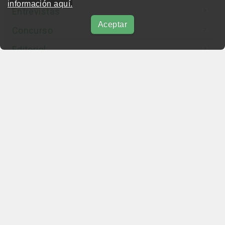
información aquí.
Entrevistas
Aceptar
Concurso
Editorial
Otras webs del grupo
beautymarket.es
beautymarket.pt
beautymarketamerica.com
beautymed.es
beautypharma.es
bewellty.es