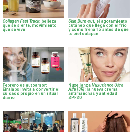
Collagen Fast Track
: belleza
Skin Burn-out
, el agotamiento
que se siente, movimiento
cutáneo que llega con el frío
que se vive
y cómo frenarlo antes de que
tu piel colapse
Febrero es autoamor:
Nuxe lanza
Nuxuriance Ultra
Eiralabs invita a convertir el
Alfa [3R]
: la nueva crema
cuidado propio en un ritual
antimanchas y antiedad
diario
SPF30