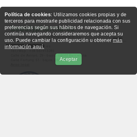
Política de cookies
: Utilizamos cookies propias y de
terceros para mostrarle publicidad relacionada con sus
beautypharma.es
preferencias según sus hábitos de navegación. Si
continúa navegando consideraremos que acepta su
Copyright © 2019-2026 BeautyMarket S.L.
uso. Puede cambiar la configuración u obtener
más
información aquí.
info@beautymarket.es
Tel./Wsp.: +34 661913286
Calle de Avinyó, 29 - bajos. 08002 Barcelona
Aceptar
Calle Fortuny, 51 - bajos. 28010 Madrid
Aviso legal