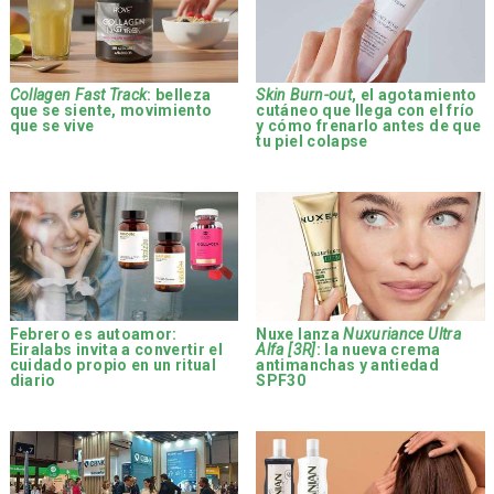
Collagen Fast Track
: belleza
Skin Burn-out
, el agotamiento
que se siente, movimiento
cutáneo que llega con el frío
que se vive
y cómo frenarlo antes de que
tu piel colapse
Febrero es autoamor:
Nuxe lanza
Nuxuriance Ultra
Eiralabs invita a convertir el
Alfa [3R]
: la nueva crema
cuidado propio en un ritual
antimanchas y antiedad
diario
SPF30