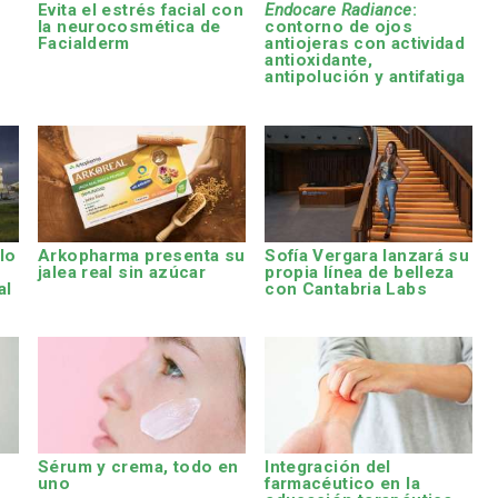
s
Evita el estrés facial con
Endocare Radiance
:
la neurocosmética de
contorno de ojos
Facialderm
antiojeras con actividad
antioxidante,
antipolución y antifatiga
lo
Arkopharma presenta su
Sofía Vergara lanzará su
jalea real sin azúcar
propia línea de belleza
al
con Cantabria Labs
Sérum y crema, todo en
Integración del
uno
farmacéutico en la