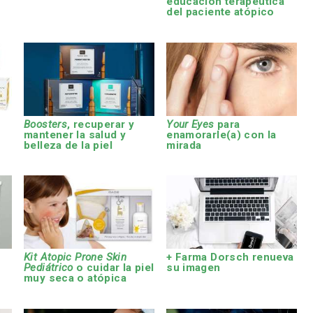
educación terapéutica
del paciente atópico
s
Boosters
, recuperar y
Your Eyes
para
mantener la salud y
enamorarle(a) con la
belleza de la piel
mirada
Kit Atopic Prone Skin
+ Farma Dorsch renueva
Pediátrico
o cuidar la piel
su imagen
muy seca o atópica